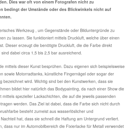
en. Dies war oft von einem Fotografen nicht zu
 bedingt der Umstände oder des Blickwinkels nicht auf
nnten.
stlerisches Werkzeug , um Gegenstände oder Bilduntergründe zu
 zu lassen. Sie funktioniert mittels Druckluft, welche über einen
 Dieser erzeugt die benötigte Druckluft, die die Farbe direkt
 sind dabei circa 1,5 bis 2,5 bar ausreichend.
nde mittels dieser Kunst besprühen. Dazu eigenen sich beispielsweise
 sowie Motorradtanks, künstliche Fingernägel oder sogar der
g bezeichnet wird. Wichtig sind bei den Kunstwerken, dass sie
men bildet hier natürlich das Bodypainting, da nach einer Show die
 mittels spezieller Lackschichten, die auf die jeweils passenden
ragen werden. Das Ziel ist dabei, dass die Farbe sich nicht durch
rbrushfarbe besteht zumeist aus wasserlöslicher und
achteil hat, dass sie schnell die Haftung am Untergrund verliert.
, dass nur im Automobilbereich die Fixierlacke für Metall verwendet