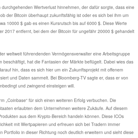
nen durchgehenden Wertverlust hinnehmen, der dafür sorgte, dass eine
ob der Bitcoin überhaupt zukunftsfähig ist oder es sich bei ihm um
etwa 10000 $ gab es einen Kursrutsch bis auf 6000 $. Diese Werte
2017 entfernt, bei dem der Bitcoin für ungefähr 20000 $ gehandelt
r der weltweit führendenden Vermögensverwalter eine Arbeitsgruppe
en beschäftigt, hat die Fantasien der Märkte beflügelt. Dabei wies das
rauf hin, dass es sich hier um ein Zukunftsprojekt mit offenem
iert und Daten sammelt. Bei Bloomberg-TV sagte er, dass er von
bedingt und zwingend einsteigen will.
orm „Coinbase“ für sich einen weiteren Erfolg verbuchen. Die
Staaten erlaubten dem Unternehmen weitere Zukäufe. Auf diesem
 Produkten aus dem Krypto-Bereich handeln können. Diese ICOs
chkeit mit Wertpapieren und erfreuen sich bei Tradern immer
in Portfolio in dieser Richtung noch deutlich erweitern und sieht diese