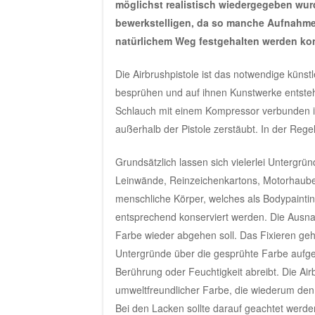
möglichst realistisch wiedergegeben wurd
bewerkstelligen, da so manche Aufnahmen
natürlichem Weg festgehalten werden ko
Die Airbrushpistole ist das notwendige kün
besprühen und auf ihnen Kunstwerke entstehen
Schlauch mit einem Kompressor verbunden ist.
außerhalb der Pistole zerstäubt. In der Regel
Grundsätzlich lassen sich vielerlei Untergrü
Leinwände, Reinzeichenkartons, Motorhauben
menschliche Körper, welches als Bodypaintin
entsprechend konserviert werden. Die Ausnah
Farbe wieder abgehen soll. Das Fixieren geht
Untergründe über die gesprühte Farbe aufget
Berührung oder Feuchtigkeit abreibt. Die Ai
umweltfreundlicher Farbe, die wiederum den N
Bei den Lacken sollte darauf geachtet werden