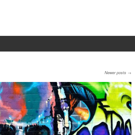
Newer posts
→