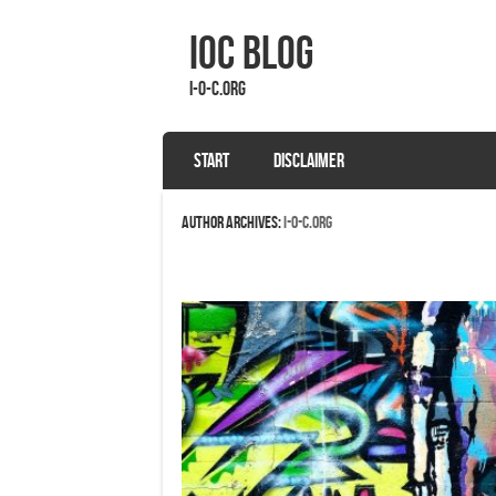
IOC Blog
i-o-c.org
SKIP TO CONTENT
START
DISCLAIMER
Menu
Author Archives:
i-o-c.org
Post navigation