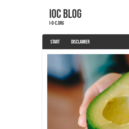
IOC Blog
i-o-c.org
SKIP TO CONTENT
START
DISCLAIMER
Menu